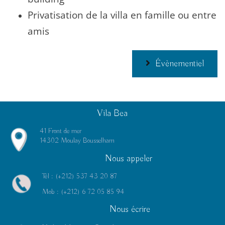
Privatisation de la villa en famille ou entre
amis
Évènementiel
Vila Bea
41 Front de mer
14302 Moulay Bousselham
Nous appeler
Tél :
(+212) 537 43 20 87
Mob :
(+212) 6 72 05 85 94
Nous écrire