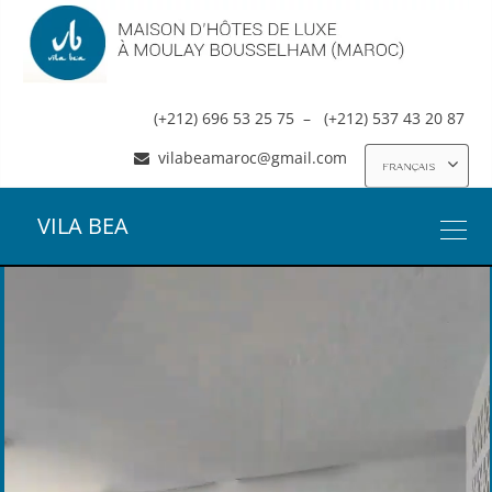
(+212) 696 53 25 75
–
(+212) 537 43 20 87
vilabeamaroc@gmail.com
Choisir
une
VILA BEA
langue